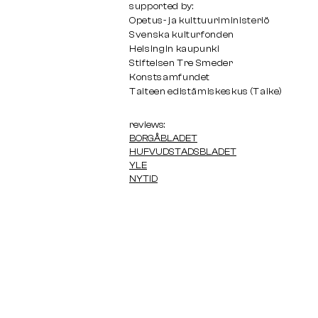
supported by:
Opetus- ja kulttuuriministeriö
Svenska kulturfonden
Helsingin kaupunki
Stiftelsen Tre Smeder
Konstsamfundet
Taiteen edistämiskeskus (Taike)
reviews:
BORGÅBLADET
HUFVUDSTADSBLADET
YLE
NYTID