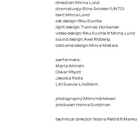
direction: Minna Lund
dramaturgy: Elina Snicker (UNTO)
text: Minna Lund
set design: Riku Suvitie
light design: Tuomas Honkanen
video design: Riku Suvitie & Minna Lund
sound design: Axel Ridberg
costume design: Mirva Mietala
performers:
Maria Ahlroth
Oskar Pöysti
Jessica Raita
Lilli Sukula-Lindblom
photography: Mitro Härkönen
producer: Hanna Sundman
technical director: Noora Pietilä & Mark